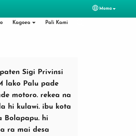
Moma
Select your lan
lo
Kagoea
Pali Kami
aten Sigi Privinsi
M lako Palu pade
de motoro. rekea na
 hi kulawi. ibu kota
 Bolapapu. hi
ra ra mai desa