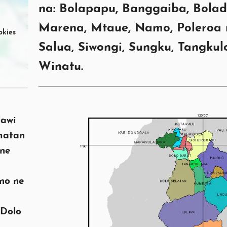
na: Bolapapu, Banggaiba, Bolad
Marena, Mtaue, Namo, Poleroa 
okies
Salua, Siwongi, Sungku, Tangkulo
Winatu.
lawi
matan
one
 no ne
Dolo