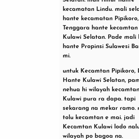
Selatan. mali timur hante
kecamatan Lindu. mali sel
hante kecamatan Pipikoro,
Tenggara hante kecamtan
Kulawi Selatan. Pade mali
hante Propinsi Sulawesi Ba
mi.
untuk Kecamtan Pipikoro, 
Hante Kulawi Selatan, pa
nehua hi wilayah kecamta
Kulawi pura ra dapa. tapi
sekarang na mekar ramo. 
tolu kecamtan e mai. jadi
Kecamtan Kulawi lodo nal
wilayah po bagoa na.