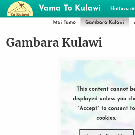
Skip to main content
Vama To Kulawi
Hintuvu 
Mai Tamo
Gambara Kulawi
Gambara Kulawi
Location
This content cannot b
displayed unless you cli
"Accept" to consent t
cookies.