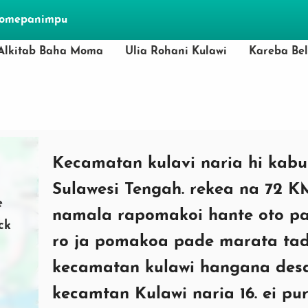
momepanimpu
Alkitab Baha Moma
Ulia Rohani Kulawi
Kareba Be
Kecamatan kulavi naria hi kabup
Sulawesi Tengah. rekea na 72 K
e
namala rapomakoi hante oto pa
ck
ro ja pomakoa pade marata tada
o
kecamatan kulawi hangana desa
kecamtan Kulawi naria 16. ei pu