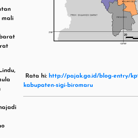
atan
 mali
 barat
rat
Lindu,
Rata hi:
http://pajak.go.id/blog-entry/
mula
kabupaten-sigi-biromaru
n
najadi
uo