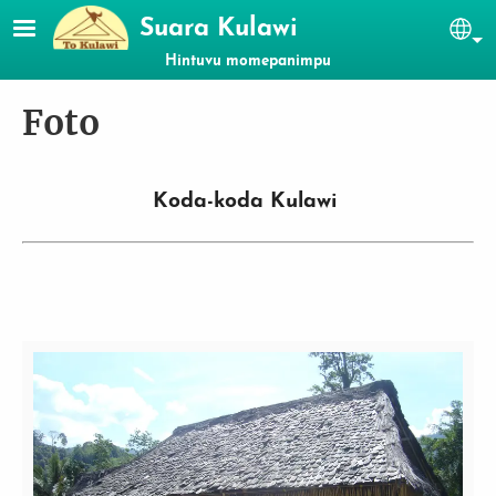
Lompat ke isi utama
Suara Kulawi
Se
Hintuvu momepanimpu
Foto
Koda-koda Kulawi