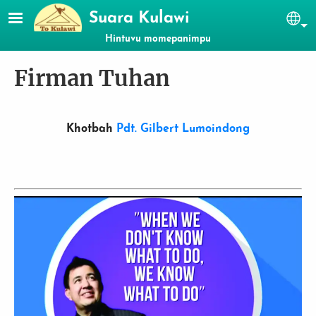
Lompat ke isi utama
Suara Kulawi
Se
Hintuvu momepanimpu
Firman Tuhan
Khotbah
Pdt. Gilbert Lumoindong